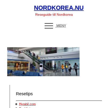
NORDKOREA.NU
Pyongyang
Reseguide till Nordkorea
Nordkorea flygplats
MENY
Resetips
Hyrabil.com