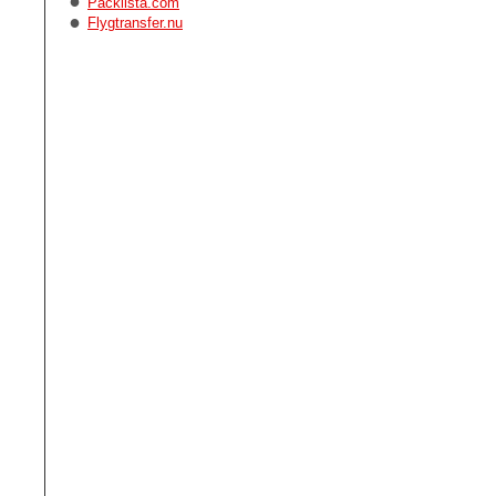
Packlista.com
Flygtransfer.nu